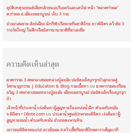
อุบัติเหตุรถยนต์เสียหลักชนแบริเออร์และเสาไฟ หน้า “ตลาดท่าพล”
ต.ท่าพล อ.เมืองเพชรบูรณ์ เจ็บ 3 ราย
จ่าเอกสมชาย สังข์เมือง นักกีฬาเรือพายทีมชาติไทย ชาวพิจิตร คว้าชัย 3
รางวัลใหญ่ ในศึกเรือมังกรนานาชาติที่มาเลเซีย
ความคิดเห็นล่าสุด
ฆาตกรรม 3 ศพกลางซอยหลวงปู่ละมัย ปมขัดแย้งบุกรุกป่าลุกลามสู่
โศกนาฏกรรม | Education & Blog รวมเนื้อหา
บน
ฆาตกรรมสะเทือน
ขวัญ 3 ศพกลางซอยหลวงปู่ละมัย เมืองเพชรบูรณ์ ปมขัดแย้งเรื่องบุกรุก
ป่า
เจ้าหน้าที่ประดาน้ำเร่งค้นหาผู้สูญหายในแหล่งน้ำลึก ตำบลทับหมัน
จ.พิจิตร • Olinte.com
บน
ประดาน้ำศูนย์ปกครองพิจิตร เร่งค้นหาผู้
สูญหายจมน้ำ ตำบลทับหมัน อำเภอตะพานหิน
เยาวชนพิจิตรคนเก่ง! สาวน้อยม.4 คว้าเสื้อทีมชาติไทยคาราเต้ลุยเวที