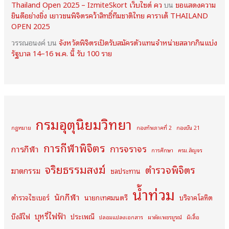
Thailand Open 2025 – IzmiteSkort เว็บไซต์ คว
บน
ขอแสดงความ
ยินดีอย่างยิ่ง เยาวชนพิจิตรคว้าสิทธิ์ทีมชาติไทย คาราเต้ THAILAND
OPEN 2025
วรรณอนงค์
บน
จังหวัดพิจิตรเปิดรับสมัครตัวแทนจำหน่ายสลากกินแบ่ง
รัฐบาล 14–16 พ.ค. นี้ รับ 100 ราย
กรมอุตุนิยมวิทยา
กฏหมาย
กองทัพภาคที่ 2
กองบิน 21
การกีฬาพิจิตร
การจราจร
การกีฬา
การศึกษา
ครม.สัญจร
จริยธรรมสงฆ์
ตำรวจพิจิตร
ฆาตกรรม
ชลประทาน
น้ำท่วม
นักกีฬา
ตำรวจไซเบอร์
นายกเทศมนตรี
บริจาคโลหิต
บุหรี่ไฟฟ้า
บึงสีไฟ
ประเพณี
ปลอมแปลงเอกสาร
ผาตัดเพชรบูรณ์
ผีเสื้อ