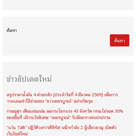
ค้นหา
ค้นหา
ข่าวอัปเดตใหม่
สรุปราคาน้ำมัน 4 ค่ายหลัก [ประจำวันที่ 4 มีนาคม 2569] เพื่อการ
วางแผนค่าใช้จ่ายของ “ชาวเพชรบูรณ์” อย่างรัดกุม
กรมอุตุฯ เตือนฝนถล่ม ลมกระโชกแรง 43 จังหวัด กทม.ไม่รอด 30%
ของพื้นที่ เฝ้าระวังพิเศษ “เพชรบูรณ์” รับมืออากาศแปรปรวน
“แว่น Talk” ปฏิวัติวงการดิจิทัล! ผนึกกำลัง 2 ผู้เชี่ยวชาญ เปิดตัว
เว็บไซต์ใหม่