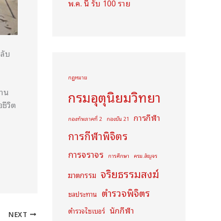
พ.ค. นี้ รับ 100 ราย
ลับ
กฏหมาย
สาน
กรมอุตุนิยมวิทยา
ชีวิต
การกีฬา
กองทัพภาคที่ 2
กองบิน 21
การกีฬาพิจิตร
การจราจร
การศึกษา
ครม.สัญจร
จริยธรรมสงฆ์
ฆาตกรรม
ตำรวจพิจิตร
ชลประทาน
นักกีฬา
ตำรวจไซเบอร์
NEXT