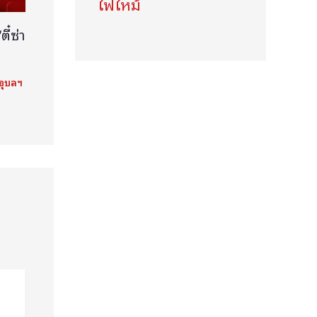
ไฟไหม้
ี๋ซ่า
ี
นอุบลฯ