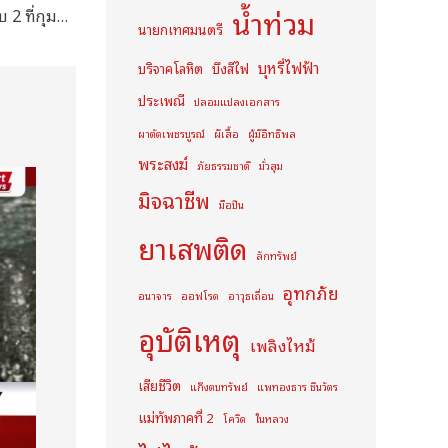
น้ำท่วม
รถเก๋งพุ่งชนซาเล้งกลางดึก สลดดับ 2 เจ็บ 2 ที่กุมภวาปี อุดรธานี
นายกเทศมนตรี
บุหรี่ไฟฟ้า
บริจาคโลหิต
บึงสีไฟ
ประเพณี
ปลอมแปลงเอกสาร
ผาตัดเพชรบูรณ์
ผีเสื้อ
ผู้มีอิทธิพล
พระสงฆ์
ภัยธรรมชาติ
มั่วสุม
มิจฉาชีพ
มือปืน
ยาเสพติด
ลักทรัพย์
อุทกภัย
อนาจาร
ออฟโรด
อาวุธเถื่อน
อุบัติเหตุ
เพลิงไหม้
เสียชีวิต
แก๊งตบทรัพย์
แพทองธาร ชินวัตร
แม่ทัพภาคที่ 2
โควิด
ในหลวง