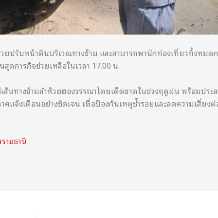
้าช่วยปรับหน้าดินบริเวณทางข้าม และสามารถพานักท่องเที่ยวทั้งหมดก
นสุดภารกิจช่วยเหลือในเวลา 17.00 น.
ยวใช้เส้นทางข้ามลำห้วยฮองวรรณาโดยเด็ดขาดในช่วงฤดูฝน พร้อมประ
กาศแจ้งเตือนอย่างชัดเจน เพื่อป้องกันเหตุซ้ำรอยและลดความเสี่ยงต่อ
บลราชธานี