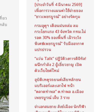
[ประจำวันที่ 4 มีนาคม 2569]
เพื่อการวางแผนค่าใช้จ่ายของ
“ชาวเพชรบูรณ์” อย่างรัดกุม
ี่ยว
กลับ
กรมอุตุฯ เตือนฝนถล่ม ลม
กระโชกแรง 43 จังหวัด กทม.ไม่
รอด 30% ของพื้นที่ เฝ้าระวัง
พิเศษ “เพชรบูรณ์” รับมืออากาศ
แปรปรวน
“แว่น Talk” ปฏิวัติวงการดิจิทัล!
ผนึกกำลัง 2 ผู้เชี่ยวชาญ เปิด
ตัวเว็บไซต์ใหม่
อุบัติเหตุรถยนต์เสียหลักชน
แบริเออร์และเสาไฟ หน้า
“ตลาดท่าพล” ต.ท่าพล อ.เมือง
เพชรบูรณ์ เจ็บ 3 ราย
จ่าเอกสมชาย สังข์เมือง นักกีฬา