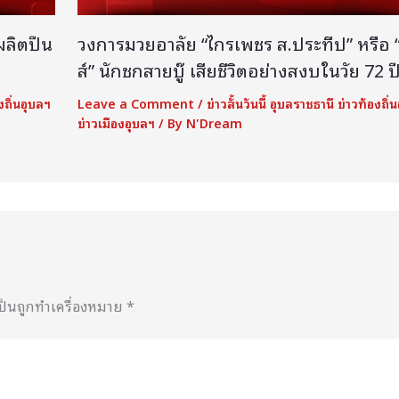
ผลิตปืน
วงการมวยอาลัย “ไกรเพชร ส.ประทีป” หรือ “ต
ส์” นักชกสายบู๊ เสียชีวิตอย่างสงบในวัย 72 ป
องถิ่นอุบลฯ
Leave a Comment
/
ข่าวสั้นวันนี้ อุบลราชธานี ข่าวท้องถิ่
ข่าวเมืองอุบลฯ
/ By
N'Dream
เป็นถูกทำเครื่องหมาย
*