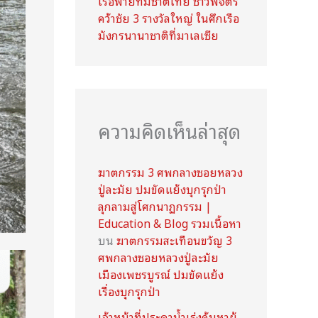
เรือพายทีมชาติไทย ชาวพิจิตร
คว้าชัย 3 รางวัลใหญ่ ในศึกเรือ
มังกรนานาชาติที่มาเลเซีย
ความคิดเห็นล่าสุด
ฆาตกรรม 3 ศพกลางซอยหลวง
ปู่ละมัย ปมขัดแย้งบุกรุกป่า
ลุกลามสู่โศกนาฏกรรม |
Education & Blog รวมเนื้อหา
บน
ฆาตกรรมสะเทือนขวัญ 3
ศพกลางซอยหลวงปู่ละมัย
เมืองเพชรบูรณ์ ปมขัดแย้ง
เรื่องบุกรุกป่า
เจ้าหน้าที่ประดาน้ำเร่งค้นหาผู้