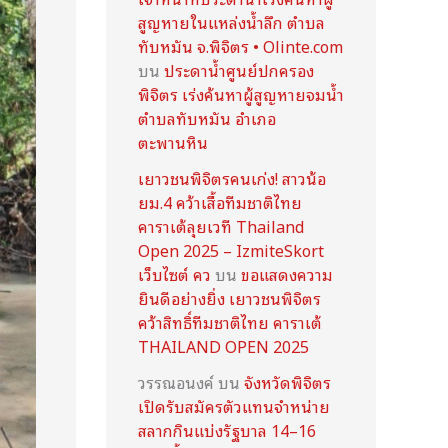
สูญหายในแหล่งน้ำลึก ตำบล
ทับหมัน จ.พิจิตร • Olinte.com
บน
ประดาน้ำศูนย์ปกครอง
พิจิตร เร่งค้นหาผู้สูญหายจมน้ำ
ตำบลทับหมัน อำเภอ
ตะพานหิน
เยาวชนพิจิตรคนเก่ง! สาวน้อ
ยม.4 คว้าเสื้อทีมชาติไทย
คาราเต้ลุยเวที Thailand
Open 2025 – IzmiteSkort
เว็บไซต์ คว
บน
ขอแสดงความ
ยินดีอย่างยิ่ง เยาวชนพิจิตร
คว้าสิทธิ์ทีมชาติไทย คาราเต้
THAILAND OPEN 2025
วรรณอนงค์
บน
จังหวัดพิจิตร
เปิดรับสมัครตัวแทนจำหน่าย
สลากกินแบ่งรัฐบาล 14–16