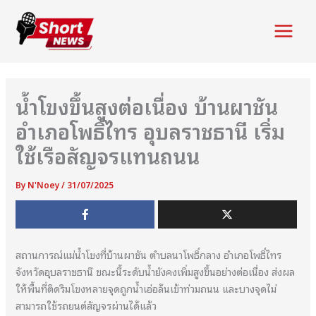
Skip
to
Main
content
Menu
น้ำโขงขึ้นสูงต่อเนื่อง บ้านผาชัน
อำเภอโพธิ์ไทร อุบลราชธานี เริ่ม
ใช้เรือสัญจรแทนถนน
By
N'Noey
/
31/07/2025
สถานการณ์แม่น้ำโขงที่บ้านผาชัน ตำบลนาโพธิ์กลาง อำเภอโพธิ์ไทร
จังหวัดอุบลราชธานี ขณะนี้ระดับน้ำยังคงเพิ่มสูงขึ้นอย่างต่อเนื่อง ส่งผล
ให้พื้นที่ติดริมโขงหลายจุดถูกน้ำเอ่อล้นเข้าท่วมถนน และบางจุดไม่
สามารถใช้รถยนต์สัญจรผ่านได้แล้ว