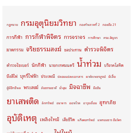
กรมอุตุนิยมวิทยา
กฏหมาย
กองทัพภาคที่ 2
กองบิน 21
การกีฬาพิจิตร
การจราจร
การกีฬา
การศึกษา
ครม.สัญจร
จริยธรรมสงฆ์
ตำรวจพิจิตร
ฆาตกรรม
ชลประทาน
น้ำท่วม
นักกีฬา
ตำรวจไซเบอร์
นายกเทศมนตรี
บริจาคโลหิต
บุหรี่ไฟฟ้า
บึงสีไฟ
ประเพณี
ปลอมแปลงเอกสาร
ผาตัดเพชรบูรณ์
ผีเสื้อ
มิจฉาชีพ
พระสงฆ์
ผู้มีอิทธิพล
ภัยธรรมชาติ
มั่วสุม
มือปืน
ยาเสพติด
อุทกภัย
ลักทรัพย์
อนาจาร
ออฟโรด
อาวุธเถื่อน
อุบัติเหตุ
เพลิงไหม้
เสียชีวิต
แก๊งตบทรัพย์
แพทองธาร ชินวัตร
ไฟไหม้