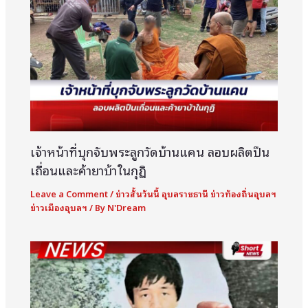
เจ้าหน้าที่บุกจับพระลูกวัดบ้านแคน ลอบผลิตปืน
เถื่อนและค้ายาบ้าในกุฏิ
Leave a Comment
/
ข่าวสั้นวันนี้ อุบลราชธานี ข่าวท้องถิ่นอุบลฯ
ข่าวเมืองอุบลฯ
/ By
N'Dream