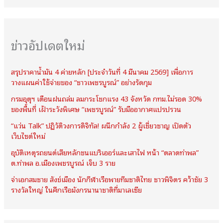
ข่าวอัปเดตใหม่
สรุปราคาน้ำมัน 4 ค่ายหลัก [ประจำวันที่ 4 มีนาคม 2569] เพื่อการ
วางแผนค่าใช้จ่ายของ “ชาวเพชรบูรณ์” อย่างรัดกุม
กรมอุตุฯ เตือนฝนถล่ม ลมกระโชกแรง 43 จังหวัด กทม.ไม่รอด 30%
ของพื้นที่ เฝ้าระวังพิเศษ “เพชรบูรณ์” รับมืออากาศแปรปรวน
“แว่น Talk” ปฏิวัติวงการดิจิทัล! ผนึกกำลัง 2 ผู้เชี่ยวชาญ เปิดตัว
เว็บไซต์ใหม่
อุบัติเหตุรถยนต์เสียหลักชนแบริเออร์และเสาไฟ หน้า “ตลาดท่าพล”
ต.ท่าพล อ.เมืองเพชรบูรณ์ เจ็บ 3 ราย
จ่าเอกสมชาย สังข์เมือง นักกีฬาเรือพายทีมชาติไทย ชาวพิจิตร คว้าชัย 3
รางวัลใหญ่ ในศึกเรือมังกรนานาชาติที่มาเลเซีย