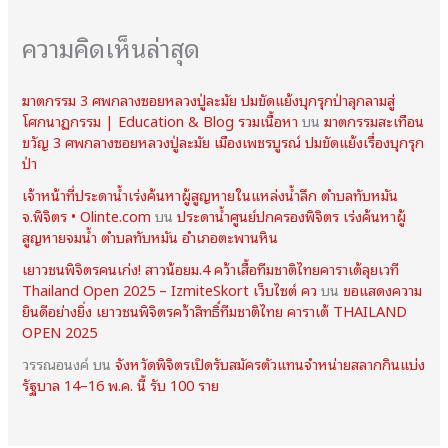
ความคิดเห็นล่าสุด
ฆาตกรรม 3 ศพกลางซอยหลวงปู่ละมัย ปมขัดแย้งบุกรุกป่าลุกลามสู่
โศกนาฏกรรม | Education & Blog รวมเนื้อหา
บน
ฆาตกรรมสะเทือน
ขวัญ 3 ศพกลางซอยหลวงปู่ละมัย เมืองเพชรบูรณ์ ปมขัดแย้งเรื่องบุกรุก
ป่า
เจ้าหน้าที่ประดาน้ำเร่งค้นหาผู้สูญหายในแหล่งน้ำลึก ตำบลทับหมัน
จ.พิจิตร • Olinte.com
บน
ประดาน้ำศูนย์ปกครองพิจิตร เร่งค้นหาผู้
สูญหายจมน้ำ ตำบลทับหมัน อำเภอตะพานหิน
เยาวชนพิจิตรคนเก่ง! สาวน้อยม.4 คว้าเสื้อทีมชาติไทยคาราเต้ลุยเวที
Thailand Open 2025 – IzmiteSkort เว็บไซต์ คว
บน
ขอแสดงความ
ยินดีอย่างยิ่ง เยาวชนพิจิตรคว้าสิทธิ์ทีมชาติไทย คาราเต้ THAILAND
OPEN 2025
วรรณอนงค์
บน
จังหวัดพิจิตรเปิดรับสมัครตัวแทนจำหน่ายสลากกินแบ่ง
รัฐบาล 14–16 พ.ค. นี้ รับ 100 ราย