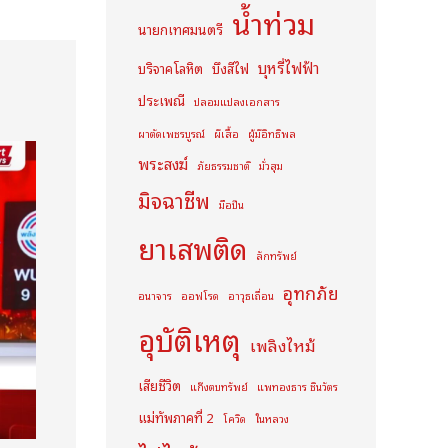
น้ำท่วม
นายกเทศมนตรี
บุหรี่ไฟฟ้า
บริจาคโลหิต
บึงสีไฟ
ประเพณี
ปลอมแปลงเอกสาร
ผาตัดเพชรบูรณ์
ผีเสื้อ
ผู้มีอิทธิพล
พระสงฆ์
ภัยธรรมชาติ
มั่วสุม
มิจฉาชีพ
มือปืน
ยาเสพติด
ลักทรัพย์
อุทกภัย
อนาจาร
ออฟโรด
อาวุธเถื่อน
อุบัติเหตุ
เพลิงไหม้
เสียชีวิต
แก๊งตบทรัพย์
แพทองธาร ชินวัตร
แม่ทัพภาคที่ 2
โควิด
ในหลวง