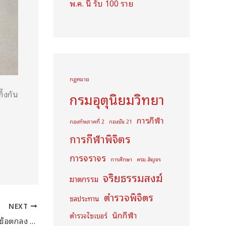
พ.ค. นี้ รับ 100 ราย
กฏหมาย
ิ้งกัน
กรมอุตุนิยมวิทยา
การกีฬา
กองทัพภาคที่ 2
กองบิน 21
การกีฬาพิจิตร
การจราจร
การศึกษา
ครม.สัญจร
จริยธรรมสงฆ์
ฆาตกรรม
ตำรวจพิจิตร
ชลประทาน
NEXT
นักกีฬา
ตำรวจไซเบอร์
กองทัพบกแถลงยืนยัน ไทยหยุดยิงตามข้อตกลง แต่กัมพูชายังยิงซ้ำหลายจุด