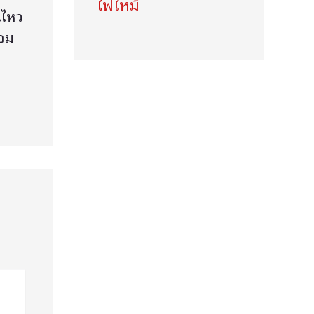
ไฟไหม้
นไหว
้อม