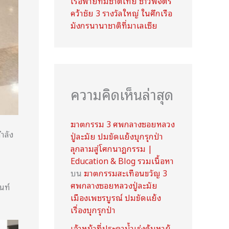
เรือพายทีมชาติไทย ชาวพิจิตร
คว้าชัย 3 รางวัลใหญ่ ในศึกเรือ
มังกรนานาชาติที่มาเลเซีย
ความคิดเห็นล่าสุด
ฆาตกรรม 3 ศพกลางซอยหลวง
ำลัง
ปู่ละมัย ปมขัดแย้งบุกรุกป่า
ค
ลุกลามสู่โศกนาฏกรรม |
Education & Blog รวมเนื้อหา
บน
ฆาตกรรมสะเทือนขวัญ 3
ศพกลางซอยหลวงปู่ละมัย
นท์
เมืองเพชรบูรณ์ ปมขัดแย้ง
เรื่องบุกรุกป่า
เจ้าหน้าที่ประดาน้ำเร่งค้นหาผู้