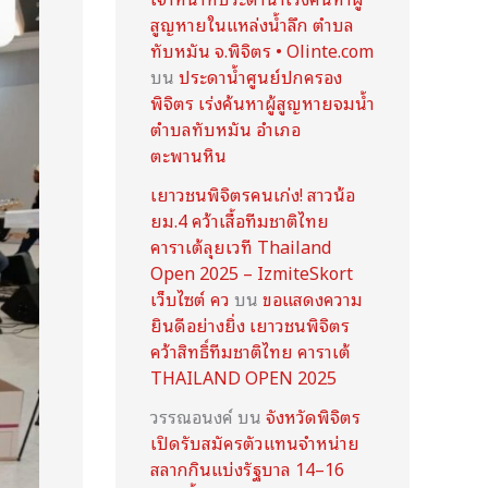
สูญหายในแหล่งน้ำลึก ตำบล
ทับหมัน จ.พิจิตร • Olinte.com
บน
ประดาน้ำศูนย์ปกครอง
พิจิตร เร่งค้นหาผู้สูญหายจมน้ำ
ตำบลทับหมัน อำเภอ
ตะพานหิน
เยาวชนพิจิตรคนเก่ง! สาวน้อ
ยม.4 คว้าเสื้อทีมชาติไทย
คาราเต้ลุยเวที Thailand
Open 2025 – IzmiteSkort
เว็บไซต์ คว
บน
ขอแสดงความ
ยินดีอย่างยิ่ง เยาวชนพิจิตร
คว้าสิทธิ์ทีมชาติไทย คาราเต้
THAILAND OPEN 2025
วรรณอนงค์
บน
จังหวัดพิจิตร
เปิดรับสมัครตัวแทนจำหน่าย
สลากกินแบ่งรัฐบาล 14–16