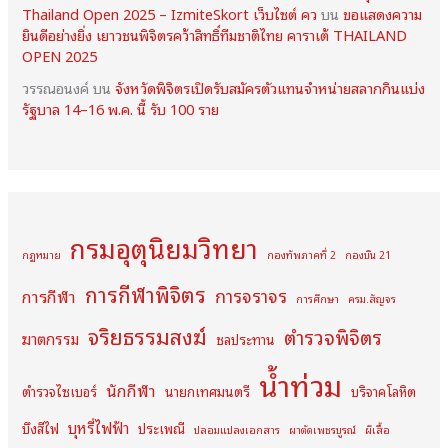
Thailand Open 2025 – IzmiteSkort เว็บไซต์ คว
บน
ขอแสดงความ
ยินดีอย่างยิ่ง เยาวชนพิจิตรคว้าสิทธิ์ทีมชาติไทย คาราเต้ THAILAND
OPEN 2025
วรรณอนงค์
บน
จังหวัดพิจิตรเปิดรับสมัครตัวแทนจำหน่ายสลากกินแบ่ง
รัฐบาล 14–16 พ.ค. นี้ รับ 100 ราย
กรมอุตุนิยมวิทยา
กฏหมาย
กองทัพภาคที่ 2
กองบิน 21
การกีฬาพิจิตร
การจราจร
การกีฬา
การศึกษา
ครม.สัญจร
จริยธรรมสงฆ์
ตำรวจพิจิตร
ฆาตกรรม
ชลประทาน
น้ำท่วม
นักกีฬา
ตำรวจไซเบอร์
นายกเทศมนตรี
บริจาคโลหิต
บุหรี่ไฟฟ้า
บึงสีไฟ
ประเพณี
ปลอมแปลงเอกสาร
ผาตัดเพชรบูรณ์
ผีเสื้อ