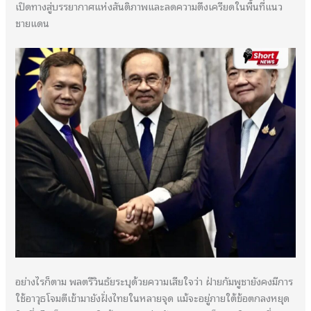
เปิดทางสู่บรรยากาศแห่งสันติภาพและลดความตึงเครียดในพื้นที่แนว
ชายแดน
อย่างไรก็ตาม พลตรีวินธัยระบุด้วยความเสียใจว่า ฝ่ายกัมพูชายังคงมีการ
ใช้อาวุธโจมตีเข้ามายังฝั่งไทยในหลายจุด แม้จะอยู่ภายใต้ข้อตกลงหยุด