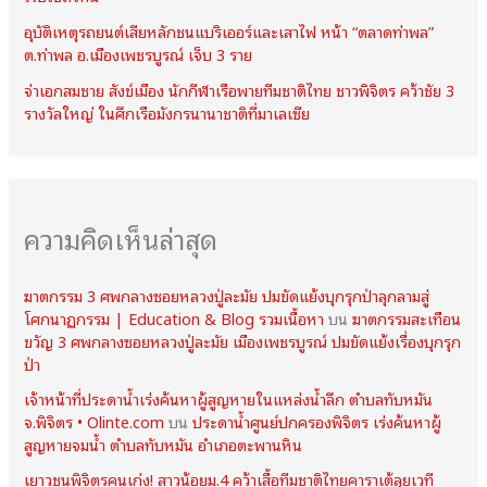
อุบัติเหตุรถยนต์เสียหลักชนแบริเออร์และเสาไฟ หน้า “ตลาดท่าพล”
ต.ท่าพล อ.เมืองเพชรบูรณ์ เจ็บ 3 ราย
จ่าเอกสมชาย สังข์เมือง นักกีฬาเรือพายทีมชาติไทย ชาวพิจิตร คว้าชัย 3
รางวัลใหญ่ ในศึกเรือมังกรนานาชาติที่มาเลเซีย
ความคิดเห็นล่าสุด
ฆาตกรรม 3 ศพกลางซอยหลวงปู่ละมัย ปมขัดแย้งบุกรุกป่าลุกลามสู่
โศกนาฏกรรม | Education & Blog รวมเนื้อหา
บน
ฆาตกรรมสะเทือน
ขวัญ 3 ศพกลางซอยหลวงปู่ละมัย เมืองเพชรบูรณ์ ปมขัดแย้งเรื่องบุกรุก
ป่า
เจ้าหน้าที่ประดาน้ำเร่งค้นหาผู้สูญหายในแหล่งน้ำลึก ตำบลทับหมัน
จ.พิจิตร • Olinte.com
บน
ประดาน้ำศูนย์ปกครองพิจิตร เร่งค้นหาผู้
สูญหายจมน้ำ ตำบลทับหมัน อำเภอตะพานหิน
เยาวชนพิจิตรคนเก่ง! สาวน้อยม.4 คว้าเสื้อทีมชาติไทยคาราเต้ลุยเวที