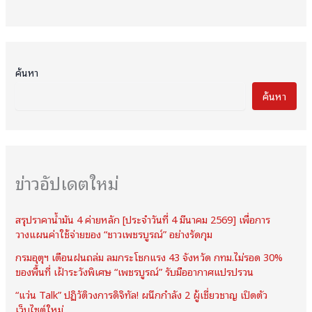
ค้นหา
ค้นหา
ข่าวอัปเดตใหม่
สรุปราคาน้ำมัน 4 ค่ายหลัก [ประจำวันที่ 4 มีนาคม 2569] เพื่อการ
วางแผนค่าใช้จ่ายของ “ชาวเพชรบูรณ์” อย่างรัดกุม
กรมอุตุฯ เตือนฝนถล่ม ลมกระโชกแรง 43 จังหวัด กทม.ไม่รอด 30%
ของพื้นที่ เฝ้าระวังพิเศษ “เพชรบูรณ์” รับมืออากาศแปรปรวน
“แว่น Talk” ปฏิวัติวงการดิจิทัล! ผนึกกำลัง 2 ผู้เชี่ยวชาญ เปิดตัว
เว็บไซต์ใหม่